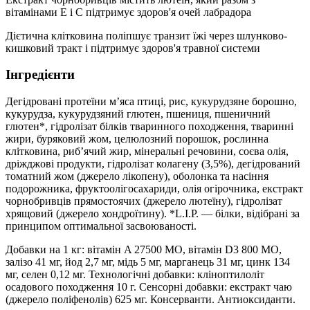
вітамінами E і С підтримує здоров'я очей лабрадора
Дієтична клітковина поліпшує транзит їжі через шлунково-
кишковий тракт і підтримує здоров'я травної системи
Інгредієнти
Дегідровані протеїни м’яса птиці, рис, кукурудзяне борошно,
кукурудза, кукурудзяний глютен, пшениця, пшеничний
глютен*, гідролізат білків тваринного походження, тваринні
жири, буряковий жом, целюлозний порошок, рослинна
клітковина, риб’ячий жир, мінеральні речовини, соєва олія,
дріжджові продукти, гідролізат колагену (3,5%), дегідрований
томатний жом (джерело лікопену), оболонка та насіння
подорожника, фруктоолiгосахариди, олія огірочника, екстракт
чорнобривців прямостоячих (джерело лютеїну), гідролізат
хрящовий (джерело хондроїтину). *L.I.P. — білки, відібрані за
принципом оптимальної засвоюваності.
Добавки на 1 кг: вітамін A 27500 МО, вітамін D3 800 МО,
залiзо 41 мг, йод 2,7 мг, мідь 5 мг, марганець 31 мг, цинк 134
мг, селен 0,12 мг. Технологічні добавки: кліноптилоліт
осадового походження 10 г. Сенсорні добавки: екстракт чаю
(джерело поліфенолів) 625 мг. Консерванти. Антиоксиданти.