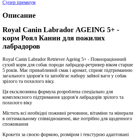
Супер премиум
Описание
Royal Canin Labrador AGEING 5+ -
корм Роял Канин для пожилих
лабрадоров
Royal Canin Labrador Retriever Ageing 5+ - Повнораціонний
сухий корм для собак породи лабрадор-ретривер віком старше
5 років. Має привабливий смак і аромат, сприяє підтриманню
загального здоров'я та запобігає набору зайвої ваги у собак
зрілого та похилого віку.
Ця ексклюзивна формула розроблена спеціально для
комплексного підтримання здоров'я лабрадорів зрілого та
похилого віку
Містить всі необхідні поживні речовини, вітаміни та мінерали
в оптимальному співвідношенні, яке потрібно для щоденного
споживання
Крокети за своєю формою, розміром і текстурою адаптовані