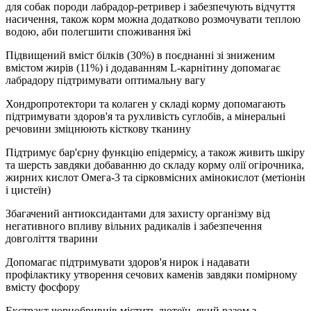
для собак породи лабрадор-ретривер і забезпечують відчуття
насичення, також корм можна додатково розмочувати теплою
водою, аби полегшити споживання їжі
Підвищений вміст білків (30%) в поєднанні зі зниженим
вмістом жирів (11%) і додаванням L-карнітину допомагає
лабрадору підтримувати оптимальну вагу
Хондропротектори та колаген у складі корму допомагають
підтримувати здоров'я та рухливість суглобів, а мінеральні
речовини зміцнюють кісткову тканину
Підтримує бар'єрну функцію епідермісу, а також живить шкіру
та шерсть завдяки добаванню до складу корму олії огірочника,
жирних кислот Омега-3 та сірковмісних амінокислот (метіонін
і цистеїн)
Збагачений антиоксидантами для захисту організму від
негативного впливу вільних радикалів і забезпечення
довголіття тварини
Допомагає підтримувати здоров'я нирок і надавати
профілактику утворення сечових каменів завдяки помірному
вмісту фосфору
Екстракт чорнобривців містить лютеїн, який разом з