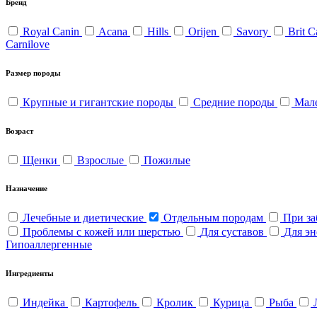
Бренд
Royal Canin
Acana
Hills
Orijen
Savory
Brit 
Carnilove
Размер породы
Крупные и гигантские породы
Средние породы
Мал
Возраст
Щенки
Взрослые
Пожилые
Назначение
Лечебные и диетические
Отдельным породам
При за
Проблемы с кожей или шерстью
Для суставов
Для э
Гипоаллергенные
Ингредиенты
Индейка
Картофель
Кролик
Курица
Рыба