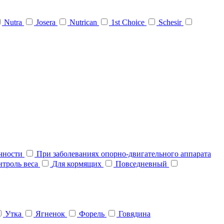
Nutra
Josera
Nutrican
1st Choice
Schesir
очности
При заболеваниях опорно-двигательного аппарата
нтроль веса
Для кормящих
Повседневный
Утка
Ягненок
Форель
Говядина