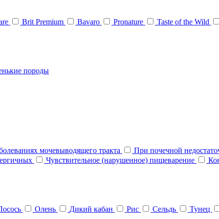
Care
Brit Premium
Bavaro
Pronature
Taste of the Wild
енькие породы
болеваниях мочевыводящего тракта
При почечной недостат
нергичных
Чувствительное (нарушенное) пищеварение
Ко
Лосось
Олень
Дикий кабан
Рис
Сельдь
Тунец