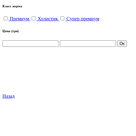
Класс корма
Премиум
Холистик
Супер премиум
Цена
(грн)
Ок
Назад