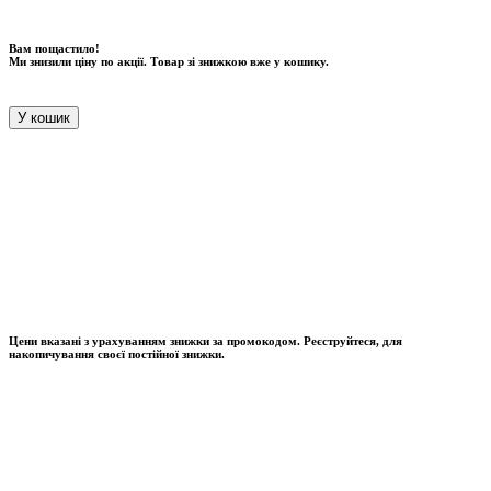
Вам пощастило!
Ми знизили ціну по акції. Товар зі знижкою вже у кошику.
У кошик
Цени вказані з урахуванням знижки за промокодом. Реєструйтеся, для
накопичування своєї постійної знижки.