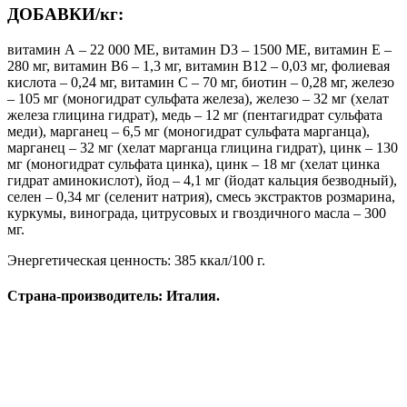
ДОБАВКИ/кг:
витамин А – 22 000 МЕ, витамин D3 – 1500 МЕ, витамин Е –
280 мг, витамин B6 – 1,3 мг, витамин В12 – 0,03 мг, фолиевая
кислота – 0,24 мг, витамин С – 70 мг, биотин – 0,28 мг, железо
– 105 мг (моногидрат сульфата железа), железо – 32 мг (хелат
железа глицина гидрат), медь – 12 мг (пентагидрат сульфата
меди), марганец – 6,5 мг (моногидрат сульфата марганца),
марганец – 32 мг (хелат марганца глицина гидрат), цинк – 130
мг (моногидрат сульфата цинка), цинк – 18 мг (хелат цинка
гидрат аминокислот), йод – 4,1 мг (йодат кальция безводный),
селен – 0,34 мг (селенит натрия), смесь экстрактов розмарина,
куркумы, винограда, цитрусовых и гвоздичного масла – 300
мг.
Энергетическая ценность: 385 ккал/100 г.
Страна-производитель: Италия.