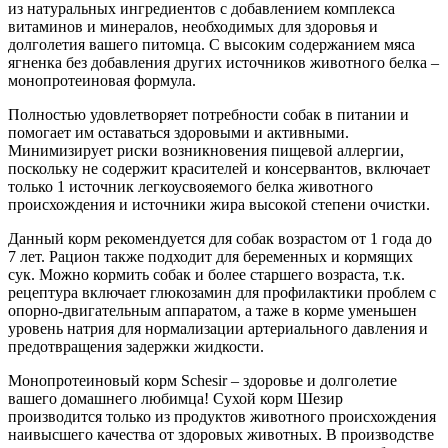
из натуральных ингредиентов с добавлением комплекса
витаминов и минералов, необходимых для здоровья и
долголетия вашего питомца. С высоким содержанием мяса
ягненка без добавления других источников животного белка –
монопротеиновая формула.
Полностью удовлетворяет потребности собак в питании и
помогает им оставаться здоровыми и активными.
Минимизирует риски возникновения пищевой аллергии,
поскольку не содержит красителей и консервантов, включает
только 1 источник легкоусвояемого белка животного
происхождения и источники жира высокой степени очистки.
Данный корм рекомендуется для собак возрастом от 1 года до
7 лет. Рацион также подходит для беременных и кормящих
сук. Можно кормить собак и более старшего возраста, т.к.
рецептура включает глюкозамин для профилактики проблем с
опорно-двигательным аппаратом, а таже в корме уменьшен
уровень натрия для нормализации артериального давления и
предотвращения задержки жидкости.
Монопротеиновый корм Schesir – здоровье и долголетие
вашего домашнего любимца! Сухой корм Шезир
производится только из продуктов животного происхождения
наивысшего качества от здоровых животных. В производстве