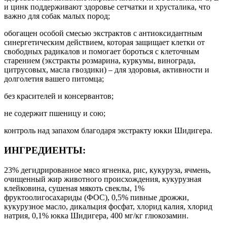
и цинк поддерживают здоровье сетчатки и хрусталика, что
важно для собак малых пород;
обогащен особой смесью экстрактов с антиоксидантным
синергетическим действием, которая защищает клетки от
свободных радикалов и помогает бороться с клеточным
старением (экстракты розмарина, куркумы, винограда,
цитрусовых, масла гвоздики) – для здоровья, активности и
долголетия вашего питомца;
без красителей и консервантов;
не содержит пшеницу и сою;
контроль над запахом благодаря экстракту юкки Шидигера.
ИНГРЕДИЕНТЫ:
23% дегидрированное мясо ягненка, рис, кукуруза, ячмень,
очищенный жир животного происхождения, кукурузная
клейковина, сушеная мякоть свеклы, 1%
фруктоолигосахариды (ФОС), 0,5% пивные дрожжи,
кукурузное масло, дикальция фосфат, хлорид калия, хлорид
натрия, 0,1% юкка Шидигера, 400 мг/кг глюкозамин.