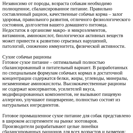
Независимо от породы, возраста собакам необходимо
полноценное, сбалансированное питание. Правильно
составленный рацион, качественные собачьи корма – залог
здоровья, правильного развития, отличного физиологического
состояния, долголетия вашего домашнего питомца.
Недостаток в организме макро- и микроэлементов,
витаминов, аминокислот, биологически активных веществ
может привести к развитию серьезных нарушений,
патологий, снижению иммунитета, физической активности.
Сухие собачьи рационы
Готовое сухое питание – оптимальный полностью
сбалансированный и питательный вариант. В разработанных
по специальным формулам собачьих кормах в достаточной
концентрации содержатся белки, жиры, углеводы, минералы,
незаменимые аминокислоты. Высококачественные рационы
не содержат консервантов, усилителей вкуса,
модифицированных компонентов, не вызывают пищевую
аллергию, улучшают пищеварение, полностью состоят из
натуральных ингредиентов.
Готовое промышленное сухое питание для собак представлено
в широком ассортименте на рынке зоотоваров.
Производители разрабатывают целые линейки
сбалансированных рационов для всех возрастов и размеров: