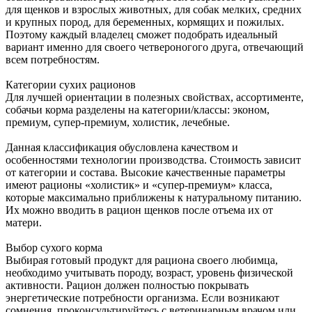
для щенков и взрослых животных, для собак мелких, средних
и крупных пород, для беременных, кормящих и пожилых.
Поэтому каждый владелец сможет подобрать идеальный
вариант именно для своего четвероногого друга, отвечающий
всем потребностям.
Категории сухих рационов
Для лучшей ориентации в полезных свойствах, ассортименте,
собачьи корма разделены на категории/классы: эконом,
премиум, супер-премиум, холистик, лечебные.
Данная классификация обусловлена качеством и
особенностями технологии производства. Стоимость зависит
от категории и состава. Высокие качественные параметры
имеют рационы «холистик» и «супер-премиум» класса,
которые максимально приближены к натуральному питанию.
Их можно вводить в рацион щенков после отъема их от
матери.
Выбор сухого корма
Выбирая готовый продукт для рациона своего любимца,
необходимо учитывать породу, возраст, уровень физической
активности. Рацион должен полностью покрывать
энергетические потребности организма. Если возникают
сомнения, проконсультируйтесь с ветеринарным врачом или