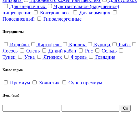
аппарата
Проблемы с кожей или шерстью
Для суставов
Для энергичных
Чувствительное (нарушенное)
пищеварение
Контроль веса
Для кормящих
Повседневный
Гипоаллергенные
Ингредиенты
Индейка
Картофель
Кролик
Курица
Рыба
Лосось
Олень
Дикий кабан
Рис
Сельдь
Тунец
Утка
Ягненок
Форель
Говядина
Класс корма
Премиум
Холистик
Супер премиум
Цена
(грн)
Ок