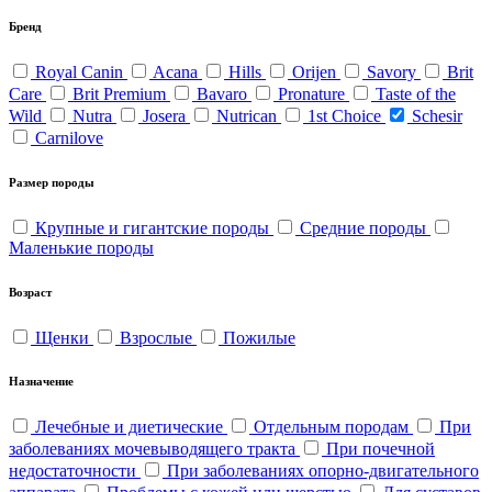
Бренд
Royal Canin
Acana
Hills
Orijen
Savory
Brit
Care
Brit Premium
Bavaro
Pronature
Taste of the
Wild
Nutra
Josera
Nutrican
1st Choice
Schesir
Carnilove
Размер породы
Крупные и гигантские породы
Средние породы
Маленькие породы
Возраст
Щенки
Взрослые
Пожилые
Назначение
Лечебные и диетические
Отдельным породам
При
заболеваниях мочевыводящего тракта
При почечной
недостаточности
При заболеваниях опорно-двигательного