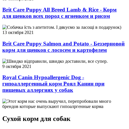
Brit Care Puppy All Breed Lamb & Rice - Корм
для щенков всех пород с ягненком и рисом
Собачка їсть з апетитом. І дякуємо за ласощі в подарунок)
13 октября 2021
Brit Care Puppy Salmon and Potato - Беззерновой
корм для щенков с лососем и картофелем
Швидко відправили, швидко доставили, все супер.
9 октября 2021
Royal Canin Hypoallergenic Dog -
гипоаллергенный корм Роял Канин при
пищевых аллергиях у собак
Этот корм нас очень выручил, перепробовали много
брендов которые выпускают гипоалргенные корма
Сухой корм для собак