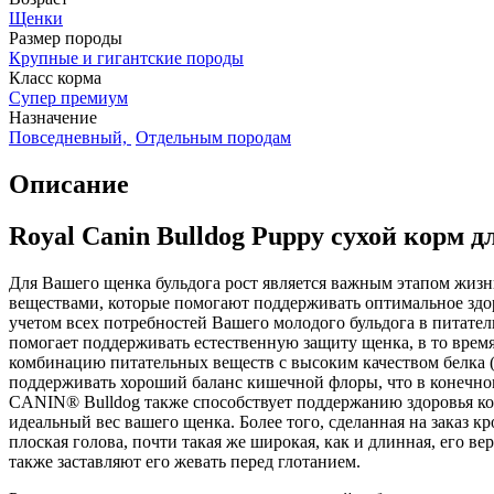
Щенки
Размер породы
Крупные и гигантские породы
Класс корма
Супер премиум
Назначение
Повседневный,
Отдельным породам
Описание
Royal Canin Bulldog Puppy сухой корм дл
Для Вашего щенка бульдога рост является важным этапом жиз
веществами, которые помогают поддерживать оптимальное здо
учетом всех потребностей Вашего молодого бульдога в питат
помогает поддерживать естественную защиту щенка, в то врем
комбинацию питательных веществ с высоким качеством белка (L
поддерживать хороший баланс кишечной флоры, что в конечно
CANIN® Bulldog также способствует поддержанию здоровья кос
идеальный вес вашего щенка. Более того, сделанная на заказ 
плоская голова, почти такая же широкая, как и длинная, его в
также заставляют его жевать перед глотанием.