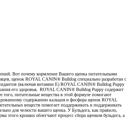
енений. Вот почему кормление Вашего щенка питательными
есяцев, щенок ROYAL CANIN® Bulldog специально разработан с
оксидантов (включая витамин Е) ROYAL CANIN® Bulldog Puppy
ержания его здоровья, ROYAL CANIN® Bulldog Puppy содержит
е того, питательные вещества в этой формуле помогают
аптированному содержанию кальция и фосфора щенок ROYAL
питательных веществ помогает поддерживать и поддерживать
льно для челюсти вашего щенка. У Бульдога, как правило,
орма этого крошки облегчают процесс сбора щенком бульдога, а