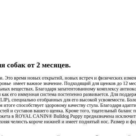
я собак от 2 месяцев.
ни. Это время новых открытий, новых встреч и физических изм
ровье имеет важное значение. Подходящий для щенков до 12 м
ельных веществах. Благодаря запатентованному комплексу анти
я как его иммунная система постепенно развивается. Для подд
IP), специально отобранных для его высокой усвояемости. Боле
м итоге способствует здоровому качеству стула. Благодаря ад
тей и суставов вашего щенка. Кроме того, тщательный баланс 
крокета в ROYAL CANIN® Bulldog Puppy предназначена исключите
ерхняя челюсть короче нижней и имеет поднятый нос. Размер и ф