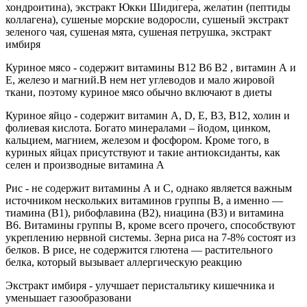
хондроитина), экстракт Юкки Шидигера, желатин (пептиды
коллагена), сушеные морские водоросли, сушеный экстракт
зеленого чая, сушеная мята, сушеная петрушка, экстракт
имбиря
Куриное мясо - содержит витамины В12 В6 В2 , витамин А и
Е, железо и магний.В нем нет углеводов и мало жировой
ткани, поэтому куриное мясо обычно включают в диеты
Куриное яйцо - содержит витамин A, D, E, B3, B12, холин и
фолиевая кислота. Богато минералами – йодом, цинком,
кальцием, магнием, железом и фосфором. Кроме того, в
куриных яйцах присутствуют и такие антиоксиданты, как
селен и производные витамина А
Рис - не содержит витамины А и С, однако является важным
источником нескольких витаминов группы В, а именно —
тиамина (В1), рибофлавина (В2), ниацина (В3) и витамина
В6. Витамины группы В, кроме всего прочего, способствуют
укреплению нервной системы. Зерна риса на 7-8% состоят из
белков. В рисе, не содержится глютена — растительного
белка, который вызывает аллергическую реакцию
Экстракт имбиря - улучшает перистальтику кишечника и
уменьшает газообразовани