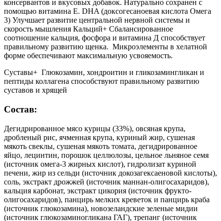
консервантов и вкусовых добавок. Натурально сохранен с
помощью витамина Е. DHA (доксогесаноевая кислота Омега
3) Улучшает развитие центральной нервной системы и
скорость мышления Кальций+ Сбалансированное
соотношение кальция, фосфора и витамина Д способствует
правильному развитию щенка. Микроэлементы в хелатной
форме обеспечивают максимальную усвояемость.
Суставы+ Глюкозамин, хондроитин и гликозамингликан и
пептиды коллагена способствуют правильному развитию
суставов и хрящей
Состав:
Дегидрированное мясо курицы (33%), овсяная крупа,
дробленый рис, ячменная крупа, куриный жир, сушеная
мякоть свеклы, сушеная мякоть томата, дегидрированное
яйцо, лецинтин, порошок целлюлозы, цельное льняное семя
(источник омега-3 жирных кислот), гидролизат куриной
печени, жир из сельди (источник докозагексаеновой кислоты),
соль, экстракт дрожжей (источник маннан-олигосахаридов),
кальция карбонат, экстракт цикория (источник фрукто-
олигосахаридов), панцирь мелких креветок и панцирь краба
(источник глюкозамина), новозеландские зеленые мидии
(источник глюкозаминогликана ГАГ), трепанг (источник