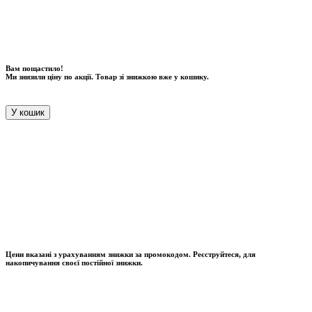
Вам пощастило!
Ми знизили ціну по акції. Товар зі знижкою вже у кошику.
У кошик
Цени вказані з урахуванням знижки за промокодом. Реєструйтеся, для
накопичування своєї постійної знижки.