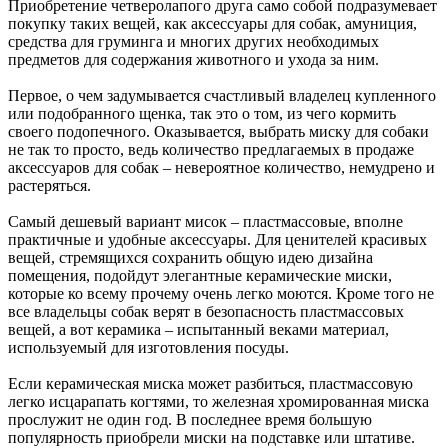
Приобретение четверолапого друга само собой подразумевает
покупку таких вещей, как аксессуары для собак, амуниция,
средства для груминга и многих других необходимых
предметов для содержания животного и ухода за ним.
Первое, о чем задумывается счастливый владелец купленного
или подобранного щенка, так это о том, из чего кормить
своего подопечного. Оказывается, выбрать миску для собаки
не так то просто, ведь количество предлагаемых в продаже
аксессуаров для собак – невероятное количество, немудрено и
растеряться.
Самый дешевый вариант мисок – пластмассовые, вполне
практичные и удобные аксессуары. Для ценителей красивых
вещей, стремящихся сохранить общую идею дизайна
помещения, подойдут элегантные керамические миски,
которые ко всему прочему очень легко моются. Кроме того не
все владельцы собак верят в безопасность пластмассовых
вещей, а вот керамика – испытанный веками материал,
используемый для изготовления посуды.
Если керамическая миска может разбиться, пластмассовую
легко исцарапать когтями, то железная хромированная миска
прослужит не один год. В последнее время большую
популярность приобрели миски на подставке или штативе.