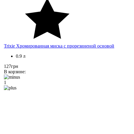
Trixie Хромированная миска с прорезиненой основой
0.9 л
127грн
В корзине:
1