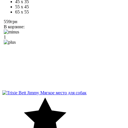
45 х 35
55 х 45
65 х 55
559грн
В корзине:
1