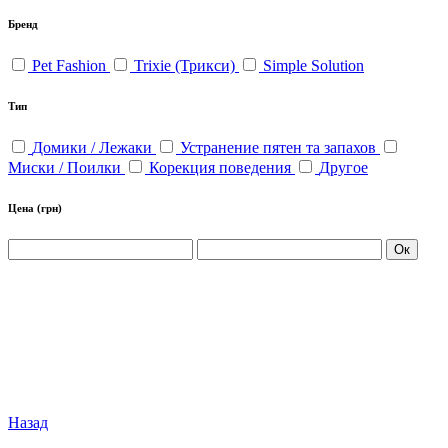
Бренд
Pet Fashion
Trixie (Трикси)
Simple Solution
Тип
Домики / Лежаки
Устранение пятен та запахов
Миски / Поилки
Корекция поведения
Другое
Цена
(грн)
Ок
Назад