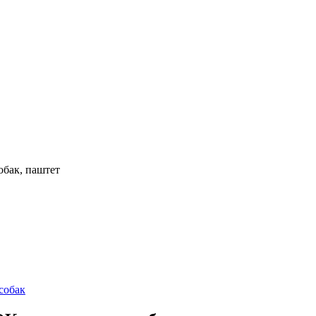
бак, паштет
собак