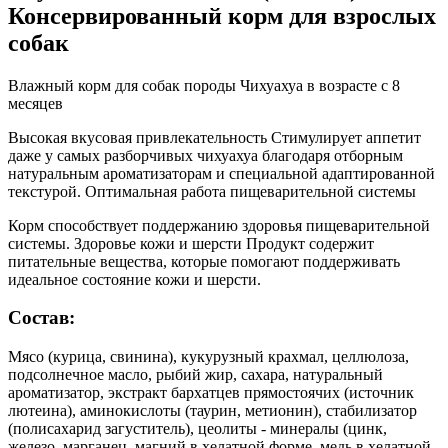
Консервированный корм для взрослых
собак
Влажный корм для собак породы Чихуахуа в возрасте с 8
месяцев
Высокая вкусовая привлекательность Стимулирует аппетит
даже у самых разборчивых чихуахуа благодаря отборным
натуральным ароматизаторам и специальной адаптированной
текстурой. Оптимальная работа пищеварительной системы
Корм способствует поддержанию здоровья пищеварительной
системы. Здоровье кожи и шерсти Продукт содержит
питательные вещества, которые помогают поддерживать
идеальное состояние кожи и шерсти.
Состав:
Мясо (курица, свинина), кукурузный крахмал, целлюлоза,
подсолнечное масло, рыбий жир, сахара, натуральный
ароматизатор, экстракт бархатцев прямостоячих (источник
лютеина), аминокислоты (таурин, метионин), стабилизатор
(полисахарид загуститель), цеолиты - минералы (цинк,
железо, марганец, магний в хелатной форме, медь в хелатной