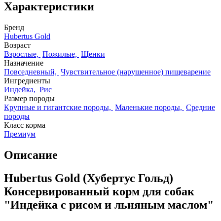
Характеристики
Бренд
Hubertus Gold
Возраст
Взрослые,
Пожилые,
Щенки
Назначение
Повседневный,
Чувствительное (нарушенное) пищеварение
Ингредиенты
Индейка,
Рис
Размер породы
Крупные и гигантские породы,
Маленькие породы,
Средние
породы
Класс корма
Премиум
Описание
Hubertus Gold (Хубертус Гольд)
Консервированный корм для собак
"Индейка с рисом и льняным маслом"