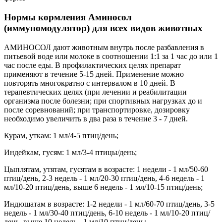
Нормы кормления Аминосол
(иммуномодулятор) для всех видов животных
АМИНОСОЛ дают животным внутрь после разбавления в
питьевой воде или молоке в соотношении 1:1 за 1 час до или 1
час после еды. В профилактических целях препарат
применяют в течение 5-15 дней. Применение можно
повторять многократно с интервалом в 10 дней. В
терапевтических целях (при лечении и реабилитации
организма после болезни; при спортивных нагрузках до и
после соревнований; при транспортировке, дозировку
необходимо увеличить в два раза в течение 3 - 7 дней.
Курам, уткам: 1 мл/4-5 птиц/день;
Индейкам, гусям: 1 мл/3-4 птицы/день;
Цыплятам, утятам, гусятам в возрасте: 1 недели - 1 мл/50-60
птиц/день, 2-3 недель - 1 мл/20-30 птиц/день, 4-6 недель - 1
мл/10-20 птиц/день, выше 6 недель - 1 мл/10-15 птиц/день;
Индюшатам в возрасте: 1-2 недели - 1 мл/60-70 птиц/день, 3-5
недель - 1 мл/30-40 птиц/день, 6-10 недель - 1 мл/10-20 птиц/
день, выше 10 недель - 1 мл/10 птиц/день;