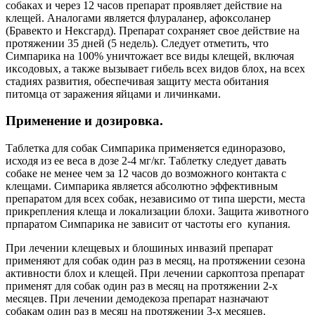
собаках и через 12 часов препарат проявляет действие на
клещей. Аналогами является флураланер, афоксоланер
(Бравекто и Нексгард). Препарат сохраняет свое действие на
протяжении 35 дней (5 недель). Следует отметить, что
Симпарика на 100% уничтожает все виды клещей, включая
иксодовых, а также вызывает гибель всех видов блох, на всех
стадиях развития, обеспечивая защиту места обитания
питомца от заражения яйцами и личинками.
Применение и дозировка.
Таблетка для собак Симпарика применяется единоразово,
исходя из ее веса в дозе 2-4 мг/кг. Таблетку следует давать
собаке не менее чем за 12 часов до возможного контакта с
клещами. Симпарика является абсолютно эффективным
препаратом для всех собак, независимо от типа шерсти, места
прикрепления клеща и локализации блохи. Защита животного
прпаратом Симпарика не зависит от частоты его купания.
При лечении клещевых и блошиных инвазий препарат
применяют для собак один раз в месяц, на протяжении сезона
активности блох и клещей. При лечении саркоптоза препарат
применят для собак один раз в месяц на протяжении 2-х
месяцев. При лечении демодекоза препарат назначают
собакам один раз в месяц на протяжении 3-х месяцев.