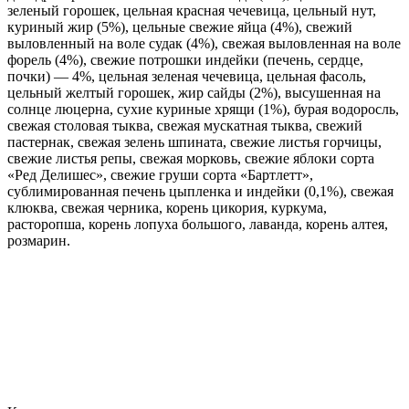
зеленый горошек, цельная красная чечевица, цельный нут,
куриный жир (5%), цельные свежие яйца (4%), свежий
выловленный на воле судак (4%), свежая выловленная на воле
форель (4%), свежие потрошки индейки (печень, сердце,
почки) — 4%, цельная зеленая чечевица, цельная фасоль,
цельный желтый горошек, жир сайды (2%), высушенная на
солнце люцерна, сухие куриные хрящи (1%), бурая водоросль,
свежая столовая тыква, свежая мускатная тыква, свежий
пастернак, свежая зелень шпината, свежие листья горчицы,
свежие листья репы, свежая морковь, свежие яблоки сорта
«Ред Делишес», свежие груши сорта «Бартлетт»,
сублимированная печень цыпленка и индейки (0,1%), свежая
клюква, свежая черника, корень цикория, куркума,
расторопша, корень лопуха большого, лаванда, корень алтея,
розмарин.