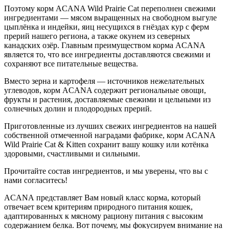
Поэтому корм ACANA Wild Prairie Cat переполнен свежими
ингредиентами — мясом выращенных на свободном выгуле
цыплёнка и индейки, яиц несущихся в гнёздах кур с ферм
прерий нашего региона, а также окунем из северных
канадских озёр. Главным преимуществом корма ACANA
является то, что все ингредиенты доставляются свежими и
сохраняют все питательные вещества.
Вместо зерна и картофеля — источников нежелательных
углеводов, корм ACANA содержит региональные овощи,
фрукты и растения, доставляемые свежими и цельными из
солнечных долин и плодородных прерий.
Приготовленные из лучших свежих ингредиентов на нашей
собственной отмеченной наградами фабрике, корм ACANA
Wild Prairie Cat & Kitten сохранит вашу кошку или котёнка
здоровыми, счастливыми и сильными.
Прочитайте состав ингредиентов, и мы уверены, что вы с
нами согласитесь!
ACANA представляет Вам новый класс корма, который
отвечает всем критериям природного питания кошек,
адаптированных к мясному рациону питания с высоким
содержанием белка. Вот почему, мы фокусируем внимание на