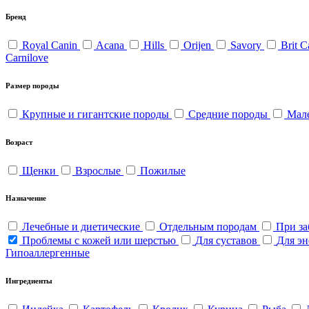
Бренд
Royal Canin
Acana
Hills
Orijen
Savory
Brit 
Carnilove
Размер породы
Крупные и гигантские породы
Средние породы
Мал
Возраст
Щенки
Взрослые
Пожилые
Назначение
Лечебные и диетические
Отдельным породам
При за
Проблемы с кожей или шерстью
Для суставов
Для э
Гипоаллергенные
Ингредиенты