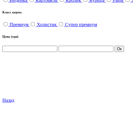
Индейка
Картофель
Кролик
Курица
Рыба
Класс корма
Премиум
Холистик
Супер премиум
Цена
(грн)
Ок
Назад