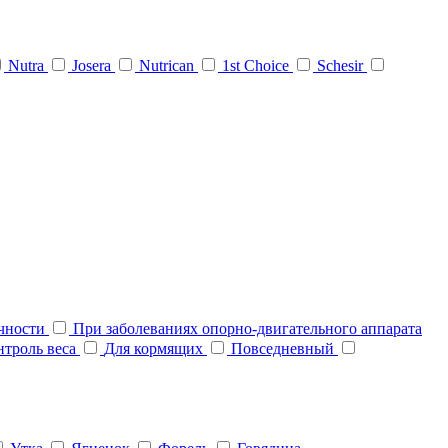
Nutra
Josera
Nutrican
1st Choice
Schesir
очности
При заболеваниях опорно-двигательного аппарата
нтроль веса
Для кормящих
Повседневный