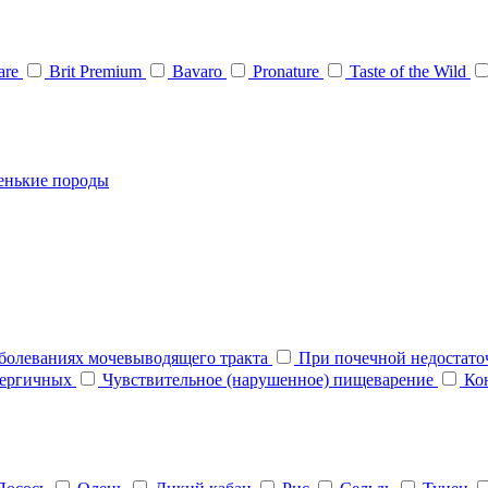
Care
Brit Premium
Bavaro
Pronature
Taste of the Wild
енькие породы
болеваниях мочевыводящего тракта
При почечной недостат
нергичных
Чувствительное (нарушенное) пищеварение
Ко