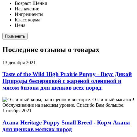
Возраст
Щенки
Назначение
Ингредиенты
Класс корма
Цена
Применить
Последние отзывы о товарах
13 декабря 2021
Taste of the Wild High Prairie Puppy - Вкус Дикой
Природы беззерновой с жареной олениной и
мясом бизона для щенков всех пород.
Отличный корм, наш щенок в восторге. Отличный магазин!
Обслуживание на высшем уровне. Спасибо Вам большое.
1 ноября 2021
Acana Heritage Puppy Small Breed - Корм Акана
для щенков мелких пород