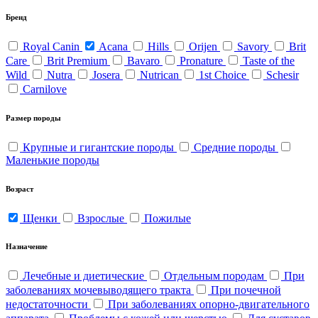
Бренд
Royal Canin
Acana
Hills
Orijen
Savory
Brit
Care
Brit Premium
Bavaro
Pronature
Taste of the
Wild
Nutra
Josera
Nutrican
1st Choice
Schesir
Carnilove
Размер породы
Крупные и гигантские породы
Средние породы
Маленькие породы
Возраст
Щенки
Взрослые
Пожилые
Назначение
Лечебные и диетические
Отдельным породам
При
заболеваниях мочевыводящего тракта
При почечной
недостаточности
При заболеваниях опорно-двигательного