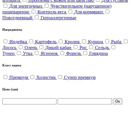
аппарата
Проблемы с кожей или шерстью
Для суставов
Для энергичных
Чувствительное (нарушенное)
пищеварение
Контроль веса
Для кормящих
Повседневный
Гипоаллергенные
Ингредиенты
Индейка
Картофель
Кролик
Курица
Рыба
Лосось
Олень
Дикий кабан
Рис
Сельдь
Тунец
Утка
Ягненок
Форель
Говядина
Класс корма
Премиум
Холистик
Супер премиум
Цена
(грн)
Ок