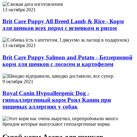
Свежая дата изготовления
13 октября 2021
Brit Care Puppy All Breed Lamb & Rice - Корм
для щенков всех пород с ягненком и рисом
Собачка їсть з апетитом. І дякуємо за ласощі в подарунок)
13 октября 2021
Brit Care Puppy Salmon and Potato - Беззерновой
корм для щенков с лососем и картофелем
Швидко відправили, швидко доставили, все супер.
9 октября 2021
Royal Canin Hypoallergenic Dog -
гипоаллергенный корм Роял Канин при
пищевых аллергиях у собак
Этот корм нас очень выручил, перепробовали много
брендов которые выпускают гипоалргенные корма
Сухой корм Acana для щенков