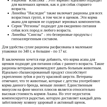
Рационы "Классика". Этот вариант идеально подходит
для маленьких щенков, как и для собак старшего
возраста.
Линейка "Наследие" также включает рационы для всех
возрастных групп, в том числе и щенков. Эти корма
акана для щенков не содержат зерновых компонентов.
Серия "Регионы" подходит для ежедневно питания
собак всех пород и любого возраста.
Линейка "Синглы" - это беззерновые продукты с
гипоаллергенным составом.
Для удобства сухие рационы расфасованы в маленькие
упаковки по 340 г, и большие - по 17 кг.
В заключении хочется еще добавить, что корма acana для
щенков подходят для питания собак с раннего возраста. Такие
рационы ветераны рекомендуют давать больным животным.
Идеально сбалансированный продукт способствует
укреплению зубов и росту красивой шерсти. Ветераны
отмечают, что те животные, которые с детства употребляют
корма данного бренда, меньше линяют. Единственным
минусом на фоне многих плюсов является относительно
высокая стоимость кормов Акана. Но этот недостаток
компенсируется радостью, которую доставляет каждый день
заботливому хозяину здоровый и активный щенок.