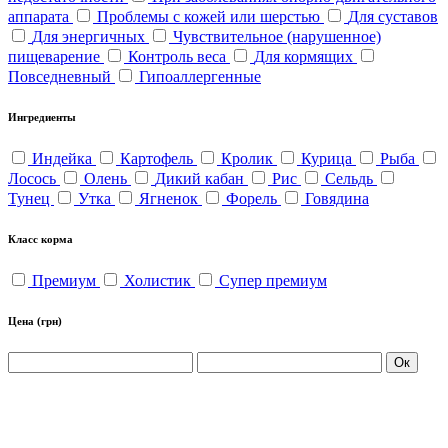
аппарата
Проблемы с кожей или шерстью
Для суставов
Для энергичных
Чувствительное (нарушенное)
пищеварение
Контроль веса
Для кормящих
Повседневный
Гипоаллергенные
Ингредиенты
Индейка
Картофель
Кролик
Курица
Рыба
Лосось
Олень
Дикий кабан
Рис
Сельдь
Тунец
Утка
Ягненок
Форель
Говядина
Класс корма
Премиум
Холистик
Супер премиум
Цена
(грн)
Ок