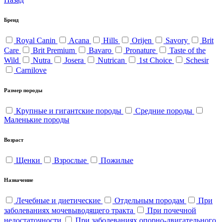
Бренд
Royal Canin
Acana
Hills
Orijen
Savory
Brit
Care
Brit Premium
Bavaro
Pronature
Taste of the
Wild
Nutra
Josera
Nutrican
1st Choice
Schesir
Carnilove
Размер породы
Крупные и гигантские породы
Средние породы
Маленькие породы
Возраст
Щенки
Взрослые
Пожилые
Назначение
Лечебные и диетические
Отдельным породам
При
заболеваниях мочевыводящего тракта
При почечной
недостаточности
При заболеваниях опорно-двигательного