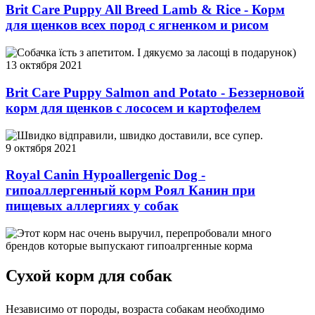
Brit Care Puppy All Breed Lamb & Rice - Корм
для щенков всех пород с ягненком и рисом
Собачка їсть з апетитом. І дякуємо за ласощі в подарунок)
13 октября 2021
Brit Care Puppy Salmon and Potato - Беззерновой
корм для щенков с лососем и картофелем
Швидко відправили, швидко доставили, все супер.
9 октября 2021
Royal Canin Hypoallergenic Dog -
гипоаллергенный корм Роял Канин при
пищевых аллергиях у собак
Этот корм нас очень выручил, перепробовали много
брендов которые выпускают гипоалргенные корма
Сухой корм для собак
Независимо от породы, возраста собакам необходимо