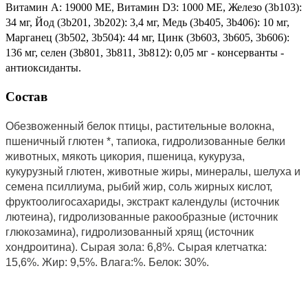
Витамин А: 19000 МЕ, Витамин D3: 1000 МЕ, Железо (3b103):
34 мг, Йод (3b201, 3b202): 3,4 мг, Медь (3b405, 3b406): 10 мг,
Марганец (3b502, 3b504): 44 мг, Цинк (3b603, 3b605, 3b606):
136 мг, селен (3b801, 3b811, 3b812): 0,05 мг - консерванты -
антиоксиданты.
Состав
Обезвоженный белок птицы, растительные волокна,
пшеничный глютен *, тапиока, гидролизованные белки
животных, мякоть цикория, пшеница, кукуруза,
кукурузный глютен, животные жиры, минералы, шелуха и
семена псиллиума, рыбий жир, соль жирных кислот,
фруктоолигосахариды, экстракт календулы (источник
лютеина), гидролизованные ракообразные (источник
глюкозамина), гидролизованный хрящ (источник
хондроитина). Сырая зола: 6,8%. Сырая клетчатка:
15,6%. Жир: 9,5%. Влага:%.
Белок: 30%.