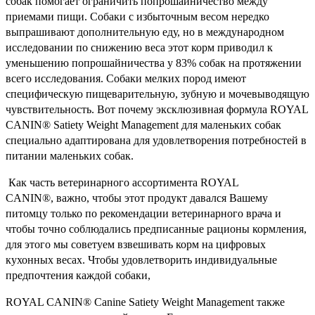
собак помогает ограничить попрошайничество между
приемами пищи. Собаки с избыточным весом нередко
выпрашивают дополнительную еду, но в международном
исследовании по снижению веса этот корм приводил к
уменьшению попрошайничества у 83% собак на протяжении
всего исследования. Собаки мелких пород имеют
специфическую пищеварительную, зубную и мочевыводящую
чувствительность. Вот почему эксклюзивная формула ROYAL
CANIN® Satiety Weight Management для маленьких собак
специально адаптирована для удовлетворения потребностей в
питании маленьких собак.
Как часть ветеринарного ассортимента ROYAL
CANIN®, важно, чтобы этот продукт давался Вашему
питомцу только по рекомендации ветеринарного врача и
чтобы точно соблюдались предписанные рационы кормления,
для этого мы советуем взвешивать корм на цифровых
кухонных весах. Чтобы удовлетворить индивидуальные
предпочтения каждой собаки,
ROYAL CANIN® Canine Satiety Weight Management также