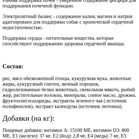
Ранняя поддержка почек - умеренное содержание фосфора для
поддержания почечной функции.
Электролитный баланс - содержание калия, магния и натрия
адаптировано для поддержки собак с хронической сердечной
недостаточностью.
Поддержка сердца - питательные вещества, которые
способствуют поддержанию здоровья сердечной мышцы.
Состав:
рис, мясо обезвоженной птицы, кукурузная мука, животные
жиры, кукурузный глютен, яичный порошок,
гидролизованные белки животных, свекольная мякоть, рыбий
жир, растительные волокна, минералы, соевое масло, дрожжи,
фруктоолигосахариды, экстракты зеленого чая ( источник
полифенолов), экстракт календулы (источник лютеина).
Добавки (на кг):
Пищевые добавки: витамин А: 15100 МЕ, витамин D3: 800
МЕ, E1 (железо): 37 мг, E2 (йод): 2,8 мг, E4 (медь): 7 мг, E5