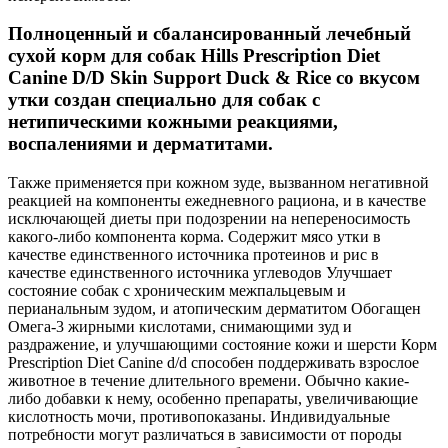
Полноценный и сбалансированный лечебный
сухой корм для собак Hills Prescription Diet
Canine D/D Skin Support Duck & Rice со вкусом
утки создан специально для собак с
нетипическими кожными реакциями,
воспалениями и дерматитами.
Также применяется при кожном зуде, вызванном негативной
реакцией на компоненты ежедневного рациона, и в качестве
исключающей диеты при подозрении на непереносимость
какого-либо компонента корма. Содержит мясо утки в
качестве единственного источника протеинов и рис в
качестве единственного источника углеводов Улучшает
состояние собак с хроническим межпальцевым и
перианальным зудом, и атопическим дерматитом Обогащен
Омега-3 жирными кислотами, снимающими зуд и
раздражение, и улучшающими состояние кожи и шерсти Корм
Prescription Diet Canine d/d способен поддерживать взрослое
животное в течение длительного времени. Обычно какие-
либо добавки к нему, особенно препараты, увеличивающие
кислотность мочи, противопоказаны. Индивидуальные
потребности могут различаться в зависимости от породы