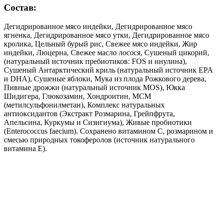
Состав:
Дегидрированное мясо индейки, Дегидрированное мясо
ягненка, Дегидрированное мясо утки, Дегидрированное мясо
кролика, Цельный бурый рис, Свежее мясо индейки, Жир
индейки, Люцерна, Свежее масло лосося, Сушеный цикорий,
(натуральный источник пребиотиков: FOS и инулина),
Cушеный Антарктический криль (натуральный источник EPA
и DHA), Сушеные яблоки, Мука из плода Рожкового дерева,
Пивные дрожжи (натуральный источник MOS), Юкка
Шидигера, Глюкозамин, Хондроитин, МСМ
(метилсульфонилметан), Комплекс натуральных
антиоксидантов (Экстракт Розмарина, Грейпфрута,
Апельсина, Куркумы и Сизигиума), Живые пробиотики
(Enterococcus faecium). Сохранено витамином С, розмарином и
смесью природных токоферолов (источник натурального
витамина Е).