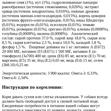
льняное семя (1%), нут (1%), гидролизованные панцири
ракообразных (источник глюкозамина, 0,026%), экстракт
хряща (источник хондроитина, 0,016%), пивные дрожжи
(источник маннан-олигосахаридов, 0,015%), корень цикория
(источник фрукто-олигосахаридов, 0,01%), юкка Шидигера
(0,01%), водоросли (0,01%), псиллиум (0,01%), тимьян
(0,01%), розмарин (0,01%), орегано (0,01%), клюква (0,0008%),
голубика (0,0008%), малина (0,0008%). Аналитический
состав: сырой протеин 37,0 %, сырой жир 18,0 %, сырая зола
8,5 %, сырая клетчатка 2,5 %, влага 10,0 %, кальций 1,8 %,
фосфор 1,5 %. Пищевые добавки на 1 кг: витамин A (E672)
20 000 МЕ, витамин D3 (E671) 1 500 МЕ, витамин E (α-
токоферол) (3a700) 400 мг, цинк (E6) 85 мг, железо (E1) 70 мг,
марганец (E5) 35 мг, йод (E2) 0,65 мг, медь (E4) 15 мг, селен
(3b8.10) 0,25 мг.
Энергетическая ценность: 3 900 ккал/кг. Омега-3: 0,33%,
Омега-6: 2,34%.
Инструкция по кормлению:
Корм давать сухим или слегка увлажненным. У собаки всегда
должен быть свободный доступ к свежей питьевой воде.
Ежедневные потребности в питании вашей собаки могут
отличаться в зависимости от размера, возраста, уровня