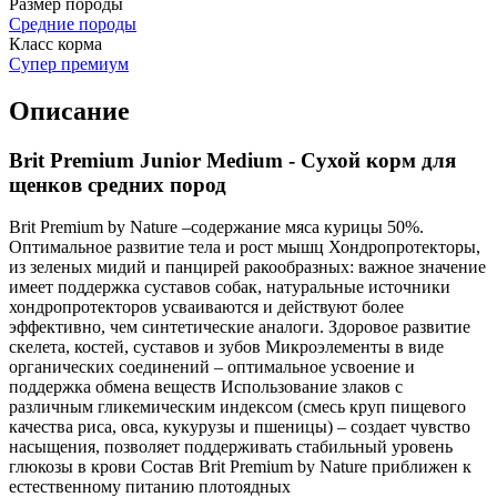
Размер породы
Средние породы
Класс корма
Супер премиум
Описание
Brit Premium Junior Medium - Сухой корм для
щенков средних пород
Brit Premium by Nature –содержание мяса курицы 50%.
Оптимальное развитие тела и рост мышц Хондропротекторы,
из зеленых мидий и панцирей ракообразных: важное значение
имеет поддержка суставов собак, натуральные источники
хондропротекторов усваиваются и действуют более
эффективно, чем синтетические аналоги. Здоровое развитие
скелета, костей, суставов и зубов Микроэлементы в виде
органических соединений – оптимальное усвоение и
поддержка обмена веществ Использование злаков с
различным гликемическим индексом (смесь круп пищевого
качества риса, овса, кукурузы и пшеницы) – создает чувство
насыщения, позволяет поддерживать стабильный уровень
глюкозы в крови Состав Brit Premium by Nature приближен к
естественному питанию плотоядных