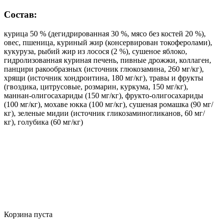
Состав:
курица 50 % (дегидрированная 30 %, мясо без костей 20 %),
овес, пшеница, куриный жир (консервирован токоферолами),
кукуруза, рыбий жир из лосося (2 %), сушеное яблоко,
гидролизованная куриная печень, пивные дрожжи, коллаген,
панцири ракообразных (источник глюкозамина, 260 мг/кг),
хрящи (источник хондроитина, 180 мг/кг), травы и фрукты
(гвоздика, цитрусовые, розмарин, куркума, 150 мг/кг),
маннан-олигосахариды (150 мг/кг), фрукто-олигосахариды
(100 мг/кг), мохаве юкка (100 мг/кг), сушеная ромашка (90 мг/
кг), зеленые мидии (источник гликозаминогликанов, 60 мг/
кг), голубика (60 мг/кг)
Корзина пуста