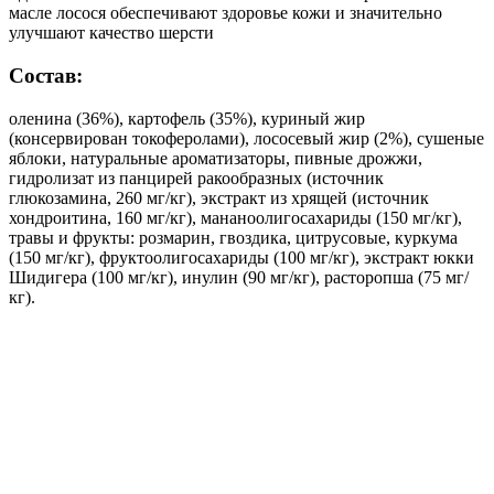
масле лосося обеспечивают здоровье кожи и значительно
улучшают качество шерсти
Состав:
оленина (36%), картофель (35%), куриный жир
(консервирован токоферолами), лососевый жир (2%), сушеные
яблоки, натуральные ароматизаторы, пивные дрожжи,
гидролизат из панцирей ракообразных (источник
глюкозамина, 260 мг/кг), экстракт из хрящей (источник
хондроитина, 160 мг/кг), мананоолигосахариды (150 мг/кг),
травы и фрукты: розмарин, гвоздика, цитрусовые, куркума
(150 мг/кг), фруктоолигосахариды (100 мг/кг), экстракт юкки
Шидигера (100 мг/кг), инулин (90 мг/кг), расторопша (75 мг/
кг).