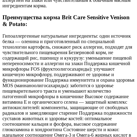
аллергией на злаки или чувствительным к обычным мясным
ингредиентам корма.
Преимущества корма Brit Care Sensitive Venison
& Potato:
Гипоаллергенные натуральные ингредиенты: один источник
белка ― оленина и приготовленный по специальной
технологии картофель, снижают риск аллергии, подходят для
чувствительного пищеварения Беззерновой корм, не
содержащий рис, пшеницу и кукурузу: уменьшение пищевой
непереносимости и аллергии на злаки Поддержка кишечной
микрофлоры FOS (фруктоолигосахариды): улучшают
кишечную микрофлору, поддерживают ее здоровье и
функционирование Поддержка иммунитета и охрана здоровья
MOS (маннаноолигосахариды): заботится о здоровье
пищеварительного тракта и уменьшают количество
патогенной микрофлоры в кишечнике Высокое содержание
витамина Е и органического селена ― защитный комплекс
антиокислителей: компоненты, защищающие от свободных
радикалов и замедляющие старение Поддержка подвижности
суставов животных и здоровье костей: оптимальное
соотношение кальция и фосфора, высокое содержание
глюкозамина и хондроитина Состояние шерсти и кожи:
идеальное соотношение Омега-3 и Омега-6 жирных кислот в