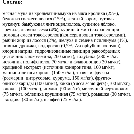
Состав:
мясная мука из крольчатинымука из мяса кролика (25%),
белок из свежего лосося (15%), желтый горох, нутовая
муканут, бамбуковая лигноцеллюлоза, сушеное яблоко,
гречиха, льняное семя (4%), куриный жир (сохранен при
помощи смеси токоферолов)(консервирован токоферолами),
рыбий жир из лосося (2%), шелуха и семена псиллиума (1%),
пивные дрожжи, водоросли (0,5%, Ascophyllum nodosum),
хлорид натрия, гидролизованные панцири ракообразных
(источник глюкозамина, 260 мг/кг), голубика (230 мг/кг,
источник полифенолов 70 мг/кг и флавоноидов 30 мг/кг),
хрящевой экстракт (источник хондроитина, 160 мг/кг),
маннан-олигосахариды (150 мг/кг), травы и фрукты
(розмарин, цитрусовые, куркума, 150 мг/кг), фрукто-
олигосахариды (100 мг/кг), юкка (Yucca schidigera) (100 мг/кг),
клюква (100 мг/кг), инулин (90 мг/кг), молочный чертополох
(75 мг/кг), облепиха крушинная (75 мг/кг), ромашка (30 мг/кг),
гвоздика (30 мг/кг), шалфей (25 мг/кг).