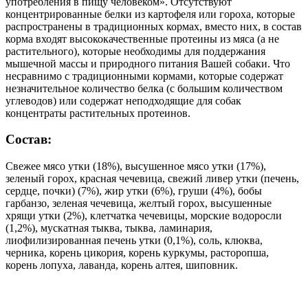
употребления в пищу человеком». Отсутствуют
концентрированные белки из картофеля или гороха, которые
распространены в традиционных кормах, вместо них, в состав
корма входят высококачественные протеины из мяса (а не
растительного), которые необходимы для поддержания
мышечной массы и природного питания Вашей собаки. Что
несравнимо с традиционными кормами, которые содержат
незначительное количество белка (с большим количеством
углеводов) или содержат неподходящие для собак
концентраты растительных протеинов.
Состав:
Свежее мясо утки (18%), высушенное мясо утки (17%),
зеленый горох, красная чечевица, свежий ливер утки (печень,
сердце, почки) (7%), жир утки (6%), груши (4%), бобы
гарбанзо, зеленая чечевица, желтый горох, высушенные
хрящи утки (2%), клетчатка чечевицы, морские водоросли
(1,2%), мускатная тыква, тыква, ламинария,
лиофилизированная печень утки (0,1%), соль, клюква,
черника, корень цикория, корень куркумы, расторопша,
корень лопуха, лаванда, корень алтея, шиповник.