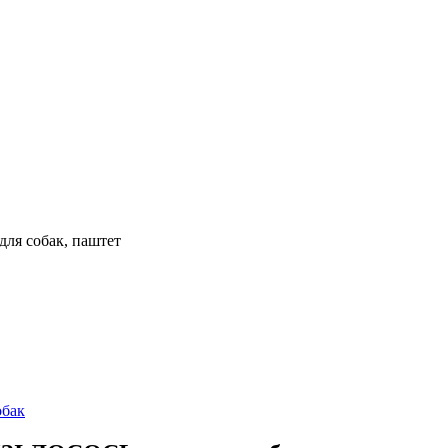
ля собак, паштет
обак