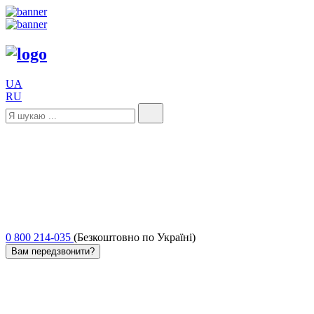
UA
RU
0 800 214-035
(Безкоштовно по Україні)
Вам передзвонити?