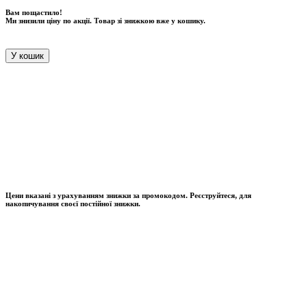
Вам пощастило!
Ми знизили ціну по акції. Товар зі знижкою вже у кошику.
У кошик
Цени вказані з урахуванням знижки за промокодом. Реєструйтеся, для
накопичування своєї постійної знижки.