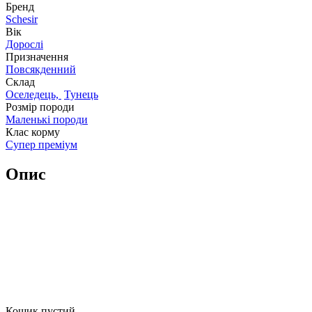
Бренд
Schesir
Вік
Дорослі
Призначення
Повсякденний
Склад
Оселедець,
Тунець
Розмір породи
Маленькі породи
Клас корму
Супер преміум
Опис
Кошик пустий