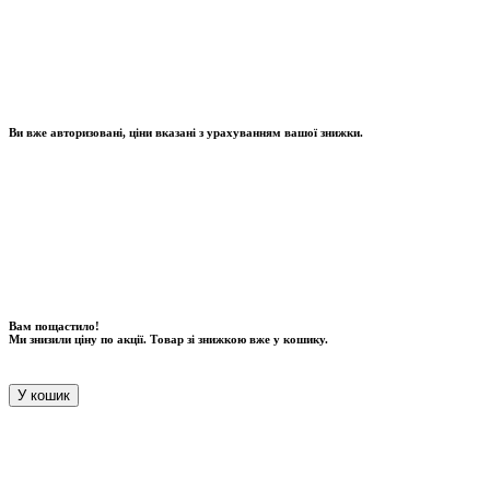
Ви вже авторизовані, ціни вказані з урахуванням вашої знижки.
Вам пощастило!
Ми знизили ціну по акції. Товар зі знижкою вже у кошику.
У кошик