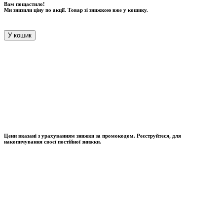
Вам пощастило!
Ми знизили ціну по акції. Товар зі знижкою вже у кошику.
У кошик
Цени вказані з урахуванням знижки за промокодом. Реєструйтеся, для
накопичування своєї постійної знижки.