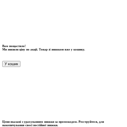
Вам пощастило!
Ми знизили ціну по акції. Товар зі знижкою вже у кошику.
У кошик
Цени вказані з урахуванням знижки за промокодом. Реєструйтеся, для
накопичування своєї постійної знижки.