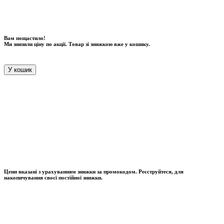
Вам пощастило!
Ми знизили ціну по акції. Товар зі знижкою вже у кошику.
У кошик
Цени вказані з урахуванням знижки за промокодом. Реєструйтеся, для
накопичування своєї постійної знижки.