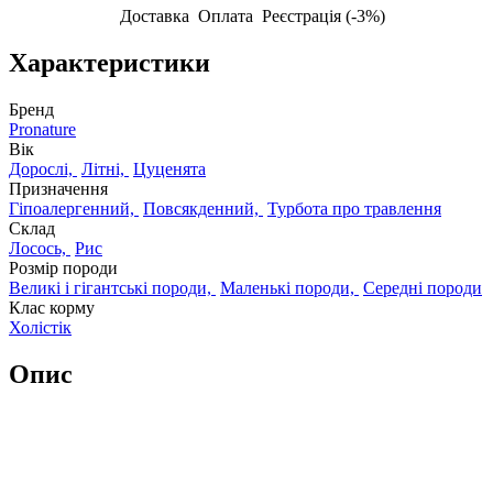
Доставка
Оплата
Реєстрація (-3%)
Характеристики
Бренд
Pronature
Вік
Дорослі,
Літні,
Цуценята
Призначення
Гіпоалергенний,
Повсякденний,
Турбота про травлення
Склад
Лосось,
Рис
Розмір породи
Великі і гігантські породи,
Маленькі породи,
Середні породи
Клас корму
Холістік
Опис