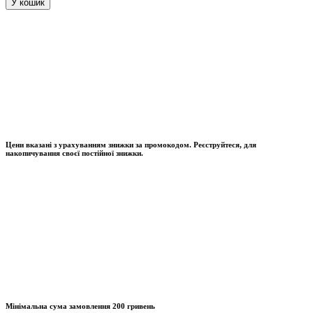
У кошик
Цени вказані з урахуванням знижки за промокодом. Реєструйтеся, для
накопичування своєї постійної знижки.
Мінімальна сума замовлення
200 гривень