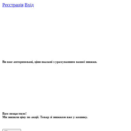
Реєстрація
Вхід
Ви вже авторизовані, ціни вказані з урахуванням вашої знижки.
Вам пощастило!
Ми знизили ціну по акції. Товар зі знижкою вже у кошику.