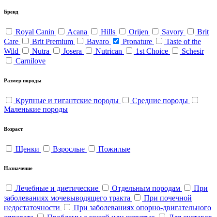
Бренд
Royal Canin
Acana
Hills
Orijen
Savory
Brit
Care
Brit Premium
Bavaro
Pronature
Taste of the
Wild
Nutra
Josera
Nutrican
1st Choice
Schesir
Carnilove
Размер породы
Крупные и гигантские породы
Средние породы
Маленькие породы
Возраст
Щенки
Взрослые
Пожилые
Назначение
Лечебные и диетические
Отдельным породам
При
заболеваниях мочевыводящего тракта
При почечной
недостаточности
При заболеваниях опорно-двигательного