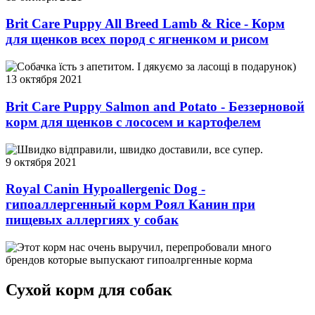
Brit Care Puppy All Breed Lamb & Rice - Корм
для щенков всех пород с ягненком и рисом
Собачка їсть з апетитом. І дякуємо за ласощі в подарунок)
13 октября 2021
Brit Care Puppy Salmon and Potato - Беззерновой
корм для щенков с лососем и картофелем
Швидко відправили, швидко доставили, все супер.
9 октября 2021
Royal Canin Hypoallergenic Dog -
гипоаллергенный корм Роял Канин при
пищевых аллергиях у собак
Этот корм нас очень выручил, перепробовали много
брендов которые выпускают гипоалргенные корма
Сухой корм для собак