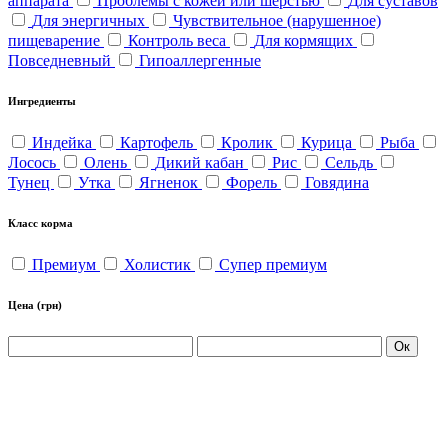
аппарата
Проблемы с кожей или шерстью
Для суставов
Для энергичных
Чувствительное (нарушенное)
пищеварение
Контроль веса
Для кормящих
Повседневный
Гипоаллергенные
Ингредиенты
Индейка
Картофель
Кролик
Курица
Рыба
Лосось
Олень
Дикий кабан
Рис
Сельдь
Тунец
Утка
Ягненок
Форель
Говядина
Класс корма
Премиум
Холистик
Супер премиум
Цена
(грн)
Ок