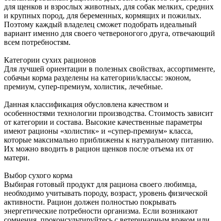
для щенков и взрослых животных, для собак мелких, средних
и крупных пород, для беременных, кормящих и пожилых.
Поэтому каждый владелец сможет подобрать идеальный
вариант именно для своего четвероногого друга, отвечающий
всем потребностям.
Категории сухих рационов
Для лучшей ориентации в полезных свойствах, ассортименте,
собачьи корма разделены на категории/классы: эконом,
премиум, супер-премиум, холистик, лечебные.
Данная классификация обусловлена качеством и
особенностями технологии производства. Стоимость зависит
от категории и состава. Высокие качественные параметры
имеют рационы «холистик» и «супер-премиум» класса,
которые максимально приближены к натуральному питанию.
Их можно вводить в рацион щенков после отъема их от
матери.
Выбор сухого корма
Выбирая готовый продукт для рациона своего любимца,
необходимо учитывать породу, возраст, уровень физической
активности. Рацион должен полностью покрывать
энергетические потребности организма. Если возникают
сомнения, проконсультируйтесь с ветеринарным врачом или