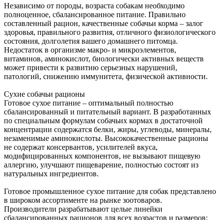
Независимо от породы, возраста собакам необходимо
полноценное, сбалансированное питание. Правильно
составленный рацион, качественные собачьи корма – залог
здоровья, правильного развития, отличного физиологического
состояния, долголетия вашего домашнего питомца.
Недостаток в организме макро- и микроэлементов,
витаминов, аминокислот, биологически активных веществ
может привести к развитию серьезных нарушений,
патологий, снижению иммунитета, физической активности.
Сухие собачьи рационы
Готовое сухое питание – оптимальный полностью
сбалансированный и питательный вариант. В разработанных
по специальным формулам собачьих кормах в достаточной
концентрации содержатся белки, жиры, углеводы, минералы,
незаменимые аминокислоты. Высококачественные рационы
не содержат консервантов, усилителей вкуса,
модифицированных компонентов, не вызывают пищевую
аллергию, улучшают пищеварение, полностью состоят из
натуральных ингредиентов.
Готовое промышленное сухое питание для собак представлено
в широком ассортименте на рынке зоотоваров.
Производители разрабатывают целые линейки
сбалансированных рационов для всех возрастов и размеров: