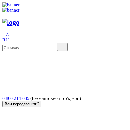
UA
RU
0 800 214-035
(Безкоштовно по Україні)
Вам передзвонити?