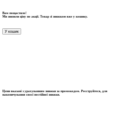
Вам пощастило!
Ми знизили ціну по акції. Товар зі знижкою вже у кошику.
У кошик
Цени вказані з урахуванням знижки за промокодом. Реєструйтеся, для
накопичування своєї постійної знижки.