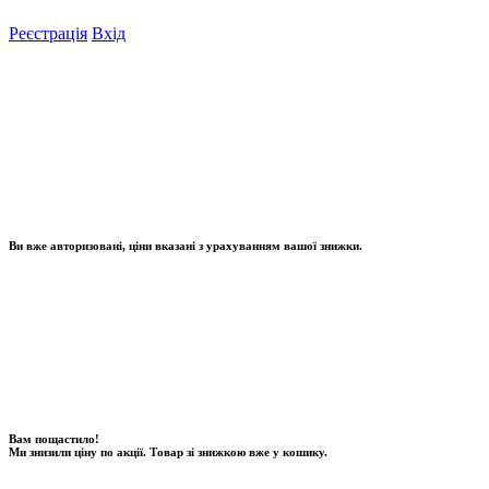
Реєстрація
Вхід
Ви вже авторизовані, ціни вказані з урахуванням вашої знижки.
Вам пощастило!
Ми знизили ціну по акції. Товар зі знижкою вже у кошику.