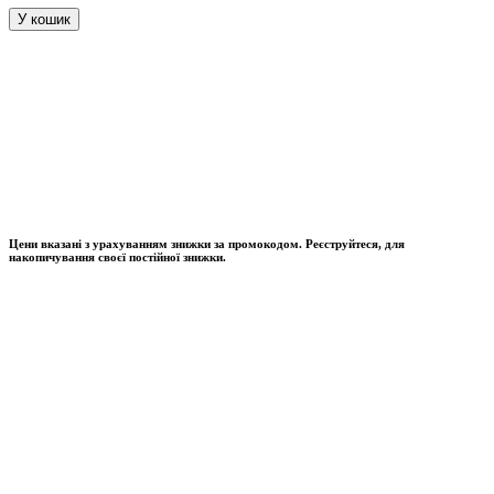
У кошик
Цени вказані з урахуванням знижки за промокодом. Реєструйтеся, для
накопичування своєї постійної знижки.