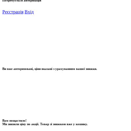
Потребується авторизація
Реєстрація
Вхід
Ви вже авторизовані, ціни вказані з урахуванням вашої знижки.
Вам пощастило!
Ми знизили ціну по акції. Товар зі знижкою вже у кошику.