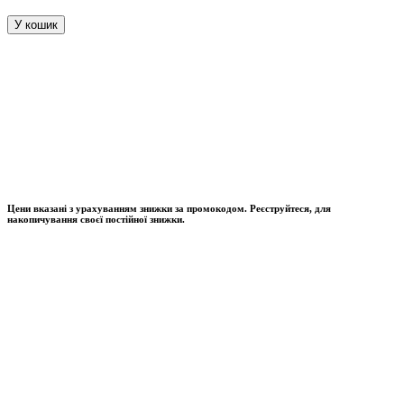
У кошик
Цени вказані з урахуванням знижки за промокодом. Реєструйтеся, для
накопичування своєї постійної знижки.