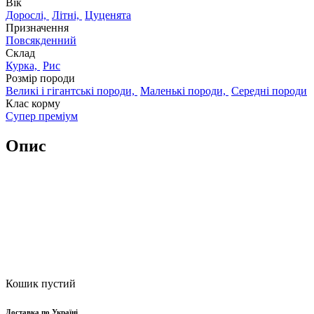
Вік
Дорослі,
Літні,
Цуценята
Призначення
Повсякденний
Склад
Курка,
Рис
Розмір породи
Великі і гігантські породи,
Маленькі породи,
Середні породи
Клас корму
Супер преміум
Опис
Кошик пустий
Доставка по Україні