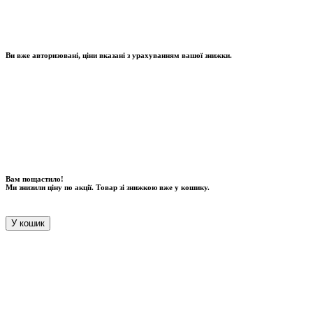
Ви вже авторизовані, ціни вказані з урахуванням вашої знижки.
Вам пощастило!
Ми знизили ціну по акції. Товар зі знижкою вже у кошику.
У кошик