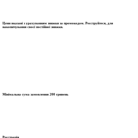
Цени вказані з урахуванням знижки за промокодом. Реєструйтеся, для
накопичування своєї постійної знижки.
Мінімальна сума замовлення
200 гривень
Реєстрація