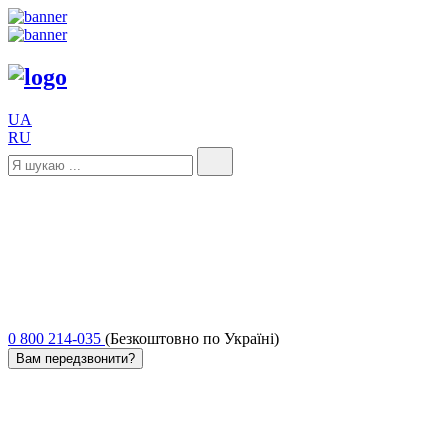
UA
RU
0 800 214-035
(Безкоштовно по Україні)
Вам передзвонити?