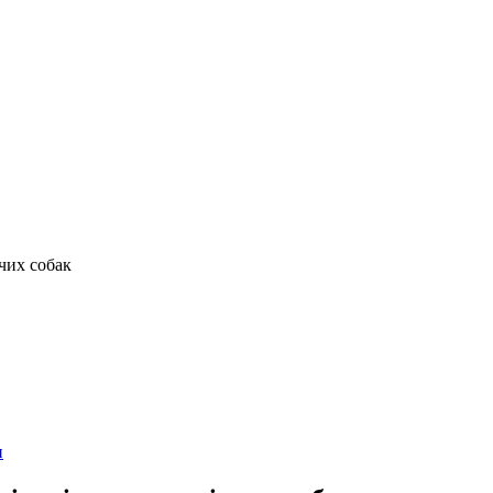
ючих собак
и