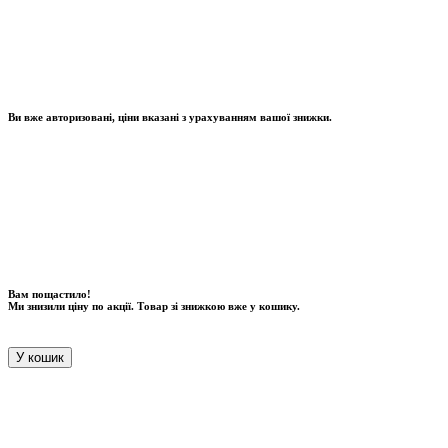
Ви вже авторизовані, ціни вказані з урахуванням вашої знижки.
Вам пощастило!
Ми знизили ціну по акції. Товар зі знижкою вже у кошику.
У кошик