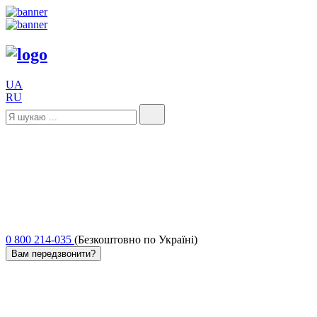
UA
RU
0 800 214-035
(Безкоштовно по Україні)
Вам передзвонити?