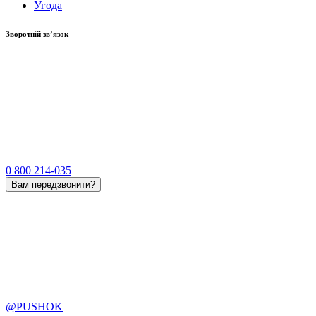
Угода
Зворотній зв’язок
0 800 214-035
Вам передзвонити?
@PUSHOK