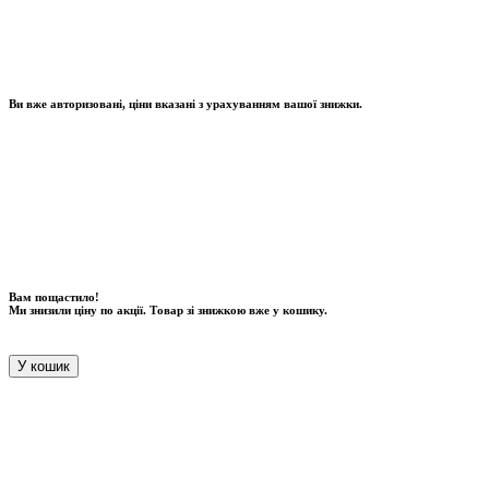
Ви вже авторизовані, ціни вказані з урахуванням вашої знижки.
Вам пощастило!
Ми знизили ціну по акції. Товар зі знижкою вже у кошику.
У кошик