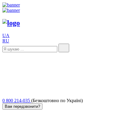
UA
RU
0 800 214-035
(Безкоштовно по Україні)
Вам передзвонити?