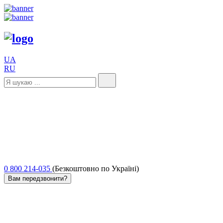
UA
RU
0 800 214-035
(Безкоштовно по Україні)
Вам передзвонити?