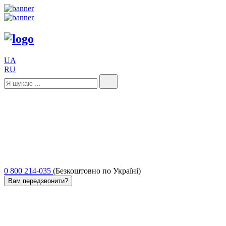
UA
RU
0 800 214-035
(Безкоштовно по Україні)
Вам передзвонити?