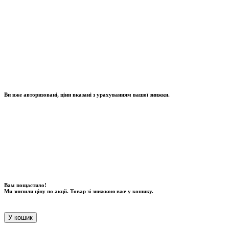
Ви вже авторизовані, ціни вказані з урахуванням вашої знижки.
Вам пощастило!
Ми знизили ціну по акції. Товар зі знижкою вже у кошику.
У кошик