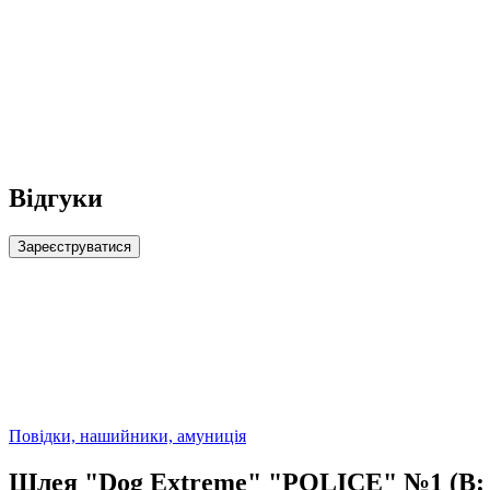
Відгуки
Зареєструватися
Повідки, нашийники, амуниція
Шлея "Dog Extremе" "POLICE" №1 (В: 