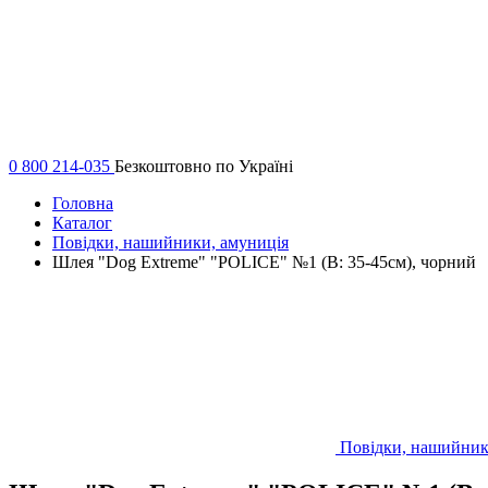
0 800 214-035
Безкоштовно по Україні
Головна
Каталог
Повідки, нашийники, амуниція
Шлея "Dog Extremе" "POLICE" №1 (В: 35-45см), чорний
Повідки, нашийник