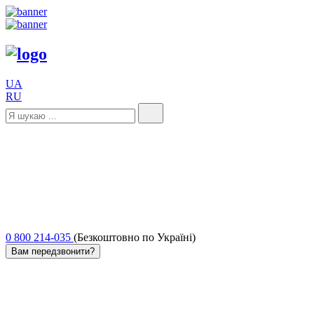
UA
RU
0 800 214-035
(Безкоштовно по Україні)
Вам передзвонити?