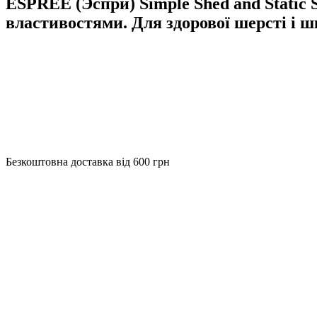
ESPREE (Эспри) Simple Shed and Static 
властивостями. Для здорової шерсті і ш
Безкоштовна доставка від 600 грн