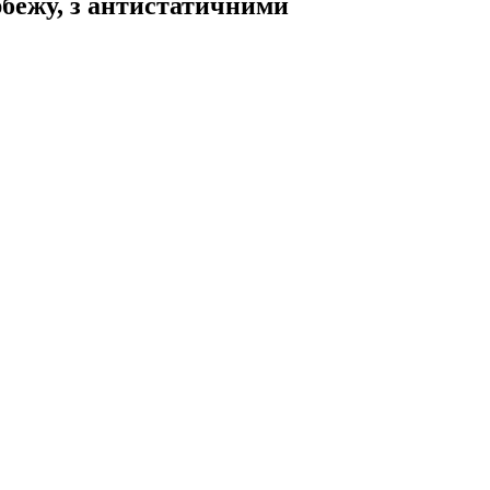
ербежу, з антистатичними