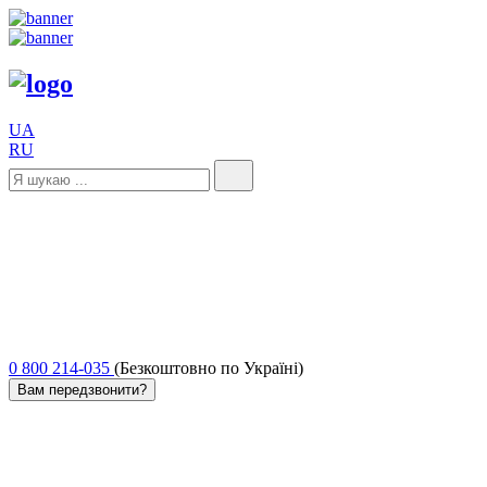
UA
RU
0 800 214-035
(Безкоштовно по Україні)
Вам передзвонити?