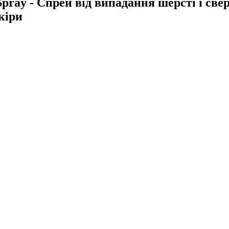
Spray - Спрей від випадання шерсті і св
кіри